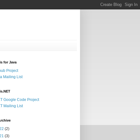
s for Java
hub Project
a Mailing List
is.NET
T Google Code Project
T Mailing List
rchive
22
(2)
21
(3)