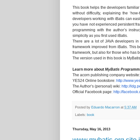
This book helps the developers familia
without difficulty, explaining the ‘ho
developers working with iBatis can easi
you have not experienced persistent fr
programming with the author’s instruc
simplicity as you first used iBatis.
There are a lot of JAVA developers in 
framework improved from iBatis. This b
framework, but also for those who has 
The version used in this book is MyBati
Learn more about
MyBatis Programm
The acorn publishing company website
YES24 Online bookstore:
http://www.ye
The Author’s (personal) wiki:
http://ldg.p
Official Facebook page:
http://facebook
Posted by
Eduardo Macarron
at
5:37 AM
Labels:
book
Thursday, May 16, 2013
www.mybatis.org site 