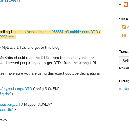
Subsc
P
ailing list:
http://mybatis-user.963551.n3.nabble.com/DTDs-
A
6993.html
he MyBatis DTDs and get to this blog.
Transl
n MyBatis should read the DTDs from the local mybatis jar
ave detected people trying to get DTDs from the wrong URL.
Power
ase make sure you are using this exact doctype declarations
Histor
//
mybatis.org//DTD
Config 3.0//EN"
New
fig.dtd
">
atis.org//DTD
Mapper 3.0//EN"
pper.dtd
">
 www.