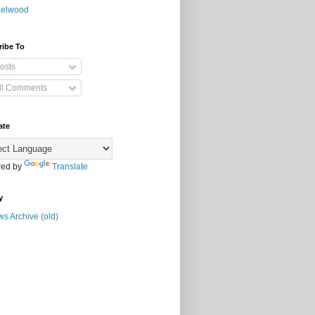
elwood
ribe To
osts
ll Comments
ate
ed by
Translate
y
s Archive (old)