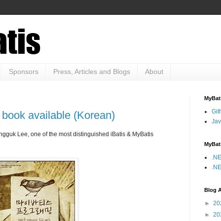
Sponsors
Press, Articles and Blogs
About
MyBati
Git
book available (Korean)
Jav
ongguk Lee
, one of the most distinguished iBatis & MyBatis
MyBat
.NE
.NE
Blog A
►
20
►
20