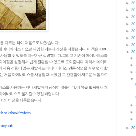
►
20
►
20
►
20
►
20
►
20
►
20
를 다루는 책이 처음으로 나왔습니다.
►
20
아이바티스에 없던 다양한 기능과 개선을 더했습니다. 이 책은 JDBC
▼
20
 사용할 수 있도록 차근차근 설명합니다. 그리고 기존에 아이바티스를
►
이점을 설명해서 쉽게 전환할 수 있도록 도와줍니다. 따라서 데이터
►
 사용 경험이 없는 개발자도 데이터베이스 연동 작업을 매우 쉽게 할
►
는 처음 아이바티스를 사용할 때 느꼈던 그 간결함이 새로운 느낌으로
▼
스를 사용하는 자바 개발자가 굉장히 많습니다.
이 책을 활용해서 개
마이바티스로 옮겨갈수 있길 바랍니다.
 1.2.0 버전을 사용했습니다.
►
►
b.co.kr/
book/mybatis
►
m/mybatis
►
20