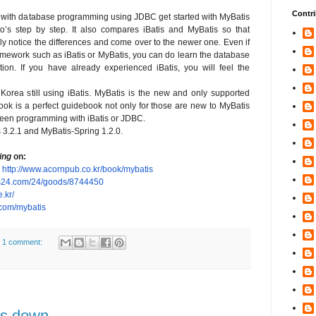
Contri
r with database programming using JDBC get started with MyBatis
w-to’s step by step. It also compares iBatis and MyBatis so that
ly notice the differences and come over to the newer one. Even if
amework such as iBatis or MyBatis, you can do learn the database
tion. If you have already experienced iBatis, you will feel the
Korea still using iBatis. MyBatis is the new and only supported
ook is a perfect guidebook not only for those are new to MyBatis
been programming with iBatis or JDBC.
s 3.2.1 and MyBatis-Spring 1.2.0.
ing
on:
:
http://www.acornpub.
co.kr/book/mybatis
s24.com/24/goods/
8744450
e.kr/
.com/
mybatis
1 comment:
is down