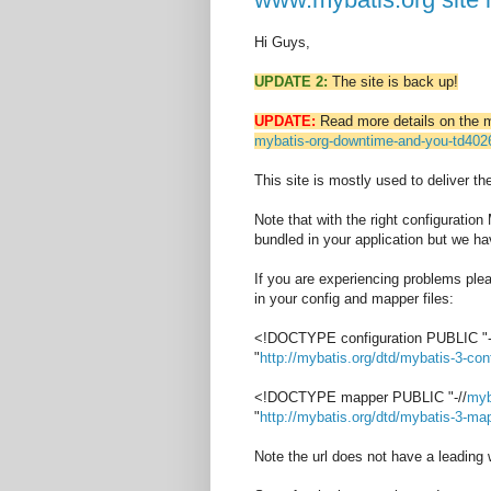
Hi Guys,
UPDATE 2:
The site is back up!
UPDATE:
Read more details on the m
mybatis-org-downtime-and-you-td402
This site is mostly used to deliver t
Note that with the right configuratio
bundled in your application but we h
If you are experiencing problems ple
in your config and mapper files:
<!DOCTYPE configuration PUBLIC "-
"
http://mybatis.org/dtd/mybatis-3-con
<!DOCTYPE mapper PUBLIC "-//
myb
"
http://mybatis.org/dtd/mybatis-3-ma
Note the url does not have a leading